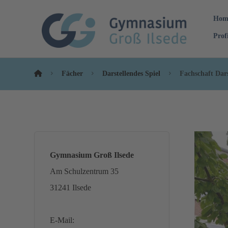
Hom
Prof
Fächer
Darstellendes Spiel
Fachschaft Dars
Gymnasium Groß Ilsede
Am Schulzentrum 35
31241 Ilsede
E-Mail: