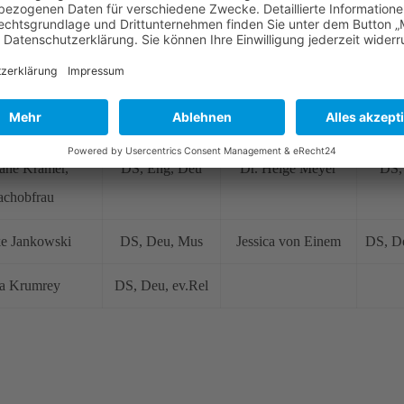
ane Krämer,
DS, Eng, Deu
Dr. Helge Meyer
DS,
achobfrau
ke Jankowski
DS, Deu, Mus
Jessica von Einem
DS, D
a Krumrey
DS, Deu, ev.Rel