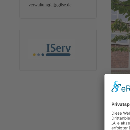
verwaltung(at)ggilse.de