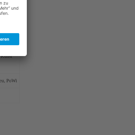
 Kunst
eu, PoWi