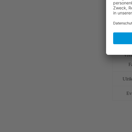
Vivi
F
Ulri
Ev