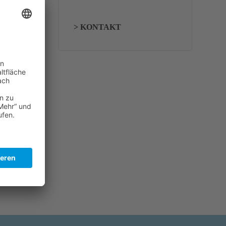
Rmr): Ev.
> KONTAKT
ehre,