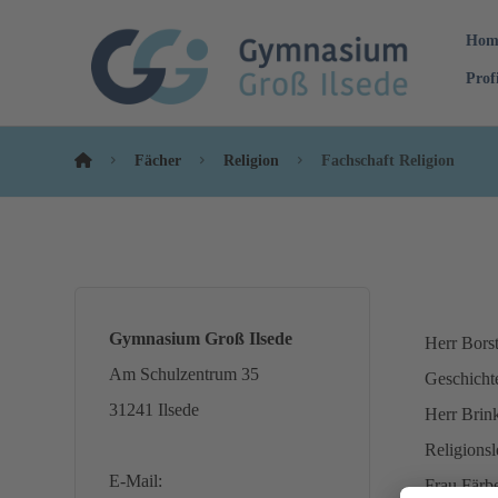
Hom
Prof
Fächer
Religion
Fachschaft Religion
Gymnasium Groß Ilsede
Herr Borst
Am Schulzentrum 35
Geschichte
31241 Ilsede
Herr Brin
Religionsl
E-Mail:
Frau Färbe