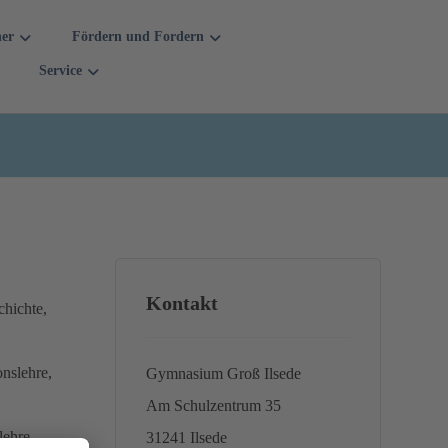
her
Fördern und Fordern
Service
Kontakt
chichte,
nslehre,
Gymnasium Groß Ilsede
Am Schulzentrum 35
lehre,
31241 Ilsede