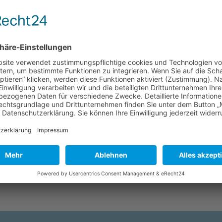
e
Französisch
(Häl): Ev. Religionslehre
Fachfrau: Frau Reimer-Nießen (
(Kau): Ev. Religionslehre,
Religionslehre, Kunst
Frau Schulz (Slz): Ev. Religionsl
f (Kpf): Deutsch, Kath.
Musik, Deutsch
ehre
ein (Lch): Deutsch, DS, Ev.
ehre