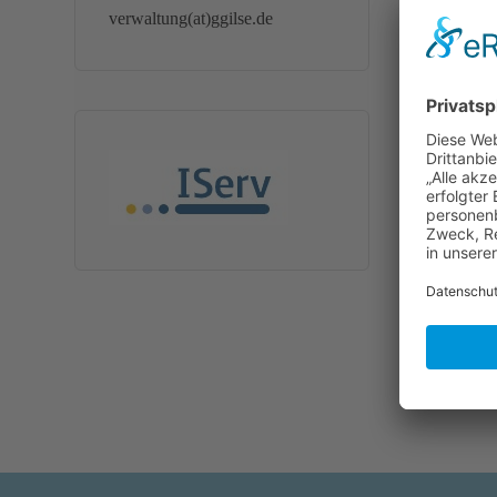
verwaltung(at)ggilse.de
Geschicht
Frau Hääl 
Frau Kauz 
Deutsch
Herr Krop
Religionsl
Frau Lechl
Religionsl