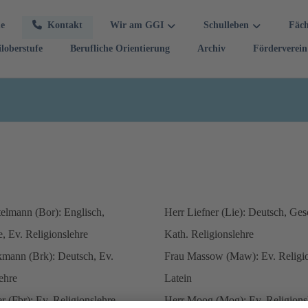
e
Kontakt
Wir am GGI
Schulleben
Fäc
iloberstufe
Berufliche Orientierung
Archiv
Förderverein
elmann (Bor): Englisch,
Herr Liefner (Lie): Deutsch, Ges
, Ev. Religionslehre
Kath. Religionslehre
kmann (Brk): Deutsch, Ev.
Frau Massow (Maw): Ev. Religio
ehre
Latein
r (Fbr): Ev. Religionslehre,
Herr Moog (Mog): Ev. Religions